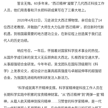
誓言无悔。60多年来，“西迁精神”凝聚了几代西迁科技工作
人员，他们用青春和汗水把科研成果写在了三秦大地上。
2020年4月22日，习走进交大西迁博物馆，亲切会见了14
位西迁老教授，并勉励广大师生大力弘扬“西迁精神”，抓住新时代新
机遇，到祖国最需要的地方建功立业，在新征程上创造属于我们这
代人的历史功绩。
响应号召，一年后，怀揣着对国家科学技术事业的热忱，
从国外学成归来的吴戈义无反顾奔赴大西北，扎根西安交通大学，
从事超强韧合金研发。今年年初，吴戈团队在国际顶级期刊《科
学》上发表论文，成功设计出兼具超高强度与卓越延伸率的超强韧
合金，为我国先进结构材料研发注入新活力。
“科学成就离不开精神支撑。科学家精神是科技工作人员在
长期科学实践中积累的宝贵精神财富。”从“西迁精神”到“两弹一星”精
神，从载人航天精神到探月精神……习赞誉的科学家精神，是一代