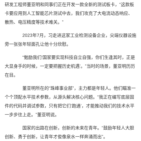
研发工程师董亚明和同事们正在开发一款全新的测试板卡，“这款板
卡要应用到人工智能芯片测试中去，我们攻克了大电流动态响应、
散热、电压精度等技术难关。”
2023年7月，习走进这家工业检测设备企业，尖端仪器设施
旁一张张年轻面孔让他十分欣慰。
“勉励我们‘国家要实现科技自立自强，你们生逢其时，正是
大显身手的时候，一定要把握历史机遇’。”当时的场景，董亚明历历
在目。
董亚明所在的“珠峰事业部”，主力都是年轻人。他们瞄准一
个个顶配水平技术参数，从源头解决核心问题。“我正在编写底层固
件的代码并调试参数，只有把它们‘跑通’，才能推动我们的技术水平
一步步往上走。”董亚明说。
国家的出路在创新，创新的未来在青年。“鼓励年轻人大胆
创新、勇于创新，让青年才俊像泉水一样奔涌而出”。