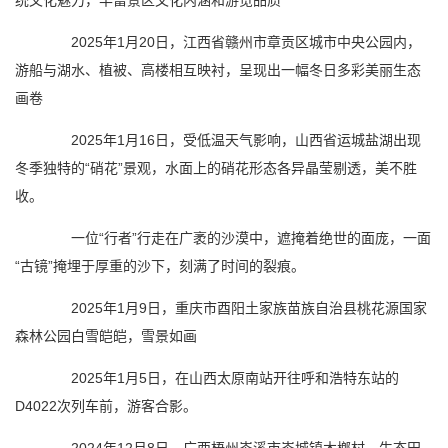
统文化魅力，丰富景区文化内涵和游览品质
2025年1月20日，江西省赣州市章贡区城市中央公园内，
游船与湖水、植被、高楼相互映衬，呈现出一幅冬日多彩美丽生态
画卷
2025年1月16日，受低温天气影响，山西省运城盐湖出现
冬季独特的“硝花”景观，水面上的硝花形态各异晶莹剔透，美不胜
收。
一位“行者”行走在广袤的沙漠中，遮掩着绝世的面庞，一面
“古镜”掩埋于厚重的沙下，刻满了时间的裂痕。
2025年1月9日，重庆市酉阳土家族苗族自治县桃花源国家
森林公园白雪皑皑，雪景如画
2025年1月5日，在山西太原南站开往呼和浩特东站的
D4022次列车前，游客合影。