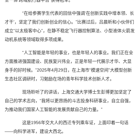
空一体’跨域航行器平台”获得冠军。
“在给参赛学生代表的回信中强调‘在创新实践中增本领、长
才干’，坚定了我们创新创业的信心。”比赛过后，吕晨昕和小伙伴们
成立“以太极客中心”，在静不稳定飞行器控制算法、小型液体火箭发
动机系统等领域取得多项成果。
“人工智能是年轻的事业，也是年轻人的事业。我们正在全
方面推进强国建设、民族复兴伟业，正是年轻一代展示才华、大显
身手的好时候。”2025年4月29日，在上海市“模速空间”大模型创新
生态社区调研时，习勉励在场的青年科学技术创新人才。
现场聆听了的讲话，上海交通大学博士生彭博更加坚定了
自己的学术志向，“我将以更昂扬的斗志投身科研事业，自立自强，
为推动我们国家人工智能的发展贡献自己的力量。”
这是1956年交大人的西迁专列乘车证，上面印着一句话
——向科学进军，建设大西北。