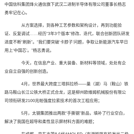
中国信科集团烽火通信旗下武汉二进制半导体有限公司董事长杨志
勇牢记在心。
从方案选择，到各种工艺参数和架构设计，再到功能验
证、反复调试……经历“3年3个版本”修改、迭代，联合创新团队研发
进度不断“刷新”。“我们要突破‘卡脖子’问题，争取让新能源汽车早日
用上‘中国芯’。”杨志勇说。
今天，在信息产业、重大装备、新材料等领域，处处有企
业自立自强的创新创造。
4月，世界最大跨度三塔斜拉桥——巢（湖）马（鞍山）铁
路马鞍山长江公铁大桥正式合龙，这是柳州欧维姆机械股份有限公
司领衔研发2100兆帕强度拉索技术的首次工程应用；
5月，太钢集团推出两款“手撕钢”新品，填补了行业空白，
解决了我国在超导和柔性显示屏材料方面的难题；