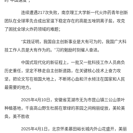
的“中国速度”；
连续遭遇217次失败，南京理工大学新一代火炸药青年创新
团队在全球率先合成出室温下稳定存在的高能五唑阴离子盐，攻克
了困扰全球火炸药领域的难题；
“实践证明，我国自主创新事业是大有可为的，我国广大科
技工作人员是大有作为的。”习的勉励时刻催人奋进。
中国式现代化的新征程上，一批又一批科技工作人员肩负
历史重任，坚定不移走自主创新道路，在关键核心技术上奋力攻
坚，把论文写在祖国大地上，不断将心血和汗水倾注在国家和人民
最需要的地方。
2025年4月10日，安徽省芜湖市无为市昆山镇三公山茶叶
种植基地，千亩高山野生杜鹃在翠绿的茶园之间绚丽绽放，美轮美
奂，美不胜收
2025年4月1日，北京怀柔慕田峪长城内外山花盛开，美丽