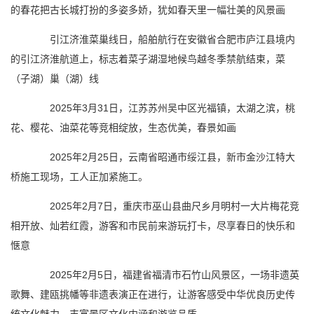
的春花把古长城打扮的多姿多娇，犹如春天里一幅壮美的风景画
引江济淮菜巢线日，船舶航行在安徽省合肥市庐江县境内
的引江济淮航道上，标志着菜子湖湿地候鸟越冬季禁航结束，菜
（子湖）巢（湖）线
2025年3月31日，江苏苏州吴中区光福镇，太湖之滨，桃
花、樱花、油菜花等竞相绽放，生态优美，春景如画
2025年2月25日，云南省昭通市绥江县，新市金沙江特大
桥施工现场，工人正加紧施工。
2025年2月7日，重庆市巫山县曲尺乡月明村一大片梅花竞
相开放、灿若红霞，游客和市民前来游玩打卡，尽享春日的快乐和
惬意
2025年2月5日，福建省福清市石竹山风景区，一场非遗英
歌舞、建瓯挑幡等非遗表演正在进行，让游客感受中华优良历史传