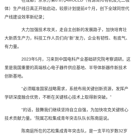
在成都，京东方第8.6代AMOLED（有源矩阵有机发光二极
体）生产线日真正开始启动，较原计划提前4个月，创下全球同世代
产线建设效率新纪录；
大力加强技术攻关，走自主创新的发展路子，加快培育壮
大新质生产力，科技工作人员们向“新”发力，企业有韧性、有底气、
有力量。
2023年5月，习来到中国电科产业基础研究院考察调研。这
里是我国重要的高端核心电子器件供应基地、半导体新器件新技术
创新基地。
“必须瞄准国家战略需求，系统布局关键创新资源，发挥产
学研深度融合优势，不断在关键核心技术上取得新突破。”
“的话，鼓舞我们继续坚持自立自强，为加快攻克关键核心
技术贡献力量。”院属芯粒集成青年突击队队长陈南庭说。
陈南庭所在的芯粒集成青年突击队，是一支平均岁数32岁