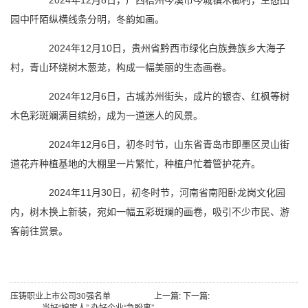
2024年12月8日，广西梧州岑溪市岑城镇木榔村，生态田
园中阡陌纵横线条分明，冬韵如画。
2024年12月10日，贵州省黔西市绿化白族彝族乡大海子
村，青山环绕树木葱茏，构成一幅美丽的生态画卷。
2024年12月6日，古城苏州街头，成片的银杏、红枫等树
木色彩斑斓满目缤纷，成为一道迷人的风景。
2024年12月6日，初冬时节，山东省青岛市即墨区灵山街
道花卉种植基地的大棚里一片繁忙，种植户忙着管护花卉。
2024年11月30日，初冬时节，河南省南阳卧龙岗文化园
内，树木换上新装，宛如一幅五彩斑斓的画卷，吸引不少市民、游
客前往赏景。
压铸职业上市公司30强名单
上一篇:
下一篇:
当好“娘家人” 办好企业“急盼事”