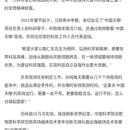
又一代科学家心系祖国和人民，在中华民族伟大复兴的征程上留下
的宝贵精神财富。
2021年春节前夕，习到贵州考察，亲切会见了“中国天眼”
项目负责人和科研骨干，听取相关情况介绍。还通过视频察看“中国
天眼”现场，并同总控室的科技工作人员代表连线。
“希望大家以南仁东先生为榜样，弘扬科学家精神，勇攀世
界科技高峰，加快从跟跑向并跑领跑转变，在一些领域要保持领跑
优势，为建设科技强国、实现科技自立自强作出更大贡献。”
负责观测任务制定工作，孙纯每天需要从几千个待观测的
星体中，挑选出满足条件的，并合理的安排观测时间。“这事关‘中国
天眼’的高效运行，需要一丝不苟，更要稳稳当当。运行不好，怎么
对得起国家！”
历经逾15万次实验，接连刷新世界纪录，中国科学院合肥
物质科学研究院高场磁体技术青年创新先锋队跑出强磁场技术发展