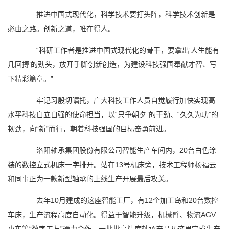
推进中国式现代化，科学技术要打头阵，科学技术创新是
必由之路。创新之道，唯在得人。
“科研工作者是推进中国式现代化的骨干，要拿出‘人生能有
几回搏’的劲头，放开手脚创新创造，为建设科技强国奉献才智、写
下精彩篇章。”
牢记习殷切嘱托，广大科技工作人员自觉履行加快实现高
水平科技自立自强的使命担当，以“只争朝夕”的干劲、“久久为功”的
韧劲，向“新”而行，朝着科技强国的目标奋勇前进。
洛阳轴承集团股份有限公司智能生产车间内，20台白色涂
装的数控立式机床一字排开。站在13号机床旁，技术工程师杨福云
和同事正为一款新型轴承的上线生产开展最后攻关。
去年10月建成的这座智能工厂，有12个加工岛和20台数控
车床，生产流程高度自动化。得益于智能升级，机械臂、物流AGV