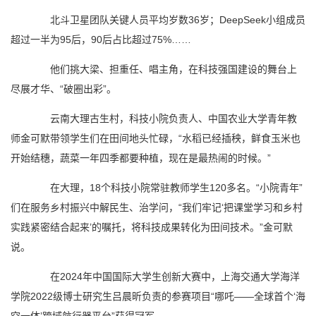
北斗卫星团队关键人员平均岁数36岁；DeepSeek小组成员
超过一半为95后，90后占比超过75%……
他们挑大梁、担重任、唱主角，在科技强国建设的舞台上
尽展才华、“破圈出彩”。
云南大理古生村，科技小院负责人、中国农业大学青年教
师金可默带领学生们在田间地头忙碌，“水稻已经插秧，鲜食玉米也
开始结穗，蔬菜一年四季都要种植，现在是最热闹的时候。”
在大理，18个科技小院常驻教师学生120多名。“小院青年”
们在服务乡村振兴中解民生、治学问，“我们牢记‘把课堂学习和乡村
实践紧密结合起来’的嘱托，将科技成果转化为田间技术。”金可默
说。
在2024年中国国际大学生创新大赛中，上海交通大学海洋
学院2022级博士研究生吕晨昕负责的参赛项目“哪吒——全球首个‘海