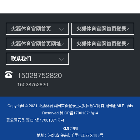
火狐体育官网首页
火狐体育官网首页登录
火狐体育官网首页网址
火狐体育官网首页登录
联系我们
15028752820
15028752820
Copyright © 2021
火狐体育官网首页登录_火狐体育官网首页网址
All Rights
Reserved.
冀ICP备17001371号-4
冀公网安备 冀ICP备17001371号-4
XML地图
地址：
河北省泊头市千里屯工业区199号